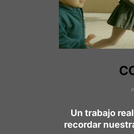
CO
p
Un trabajo rea
recordar nuestra