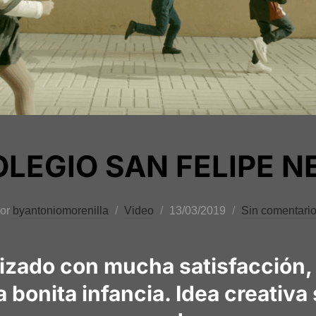
LEGIO SAN FELIPE N
Publicado
or
byantoniomorenilla
Video
13/03/2019
Sin comentari
el
lizado con mucha satisfacción,
 bonita infancia. Idea creativ